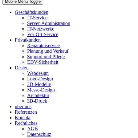
Mobile Menu Toggle
Geschäftskunden
IT-Service
Server-Administration
IT-Netzwerke
Vor-Ort-Service
Privatkunden
Reparaturservice
Planung und Verkauf
Support und Pflege
EDV-Sicherheit
Design
Webdesign
Logo-Design
3D-Modelle
Messe-Design
Architektur
3D-Druck
über uns
Referenzen
Kontakt
Rechtliches
AGB
Datenschutz